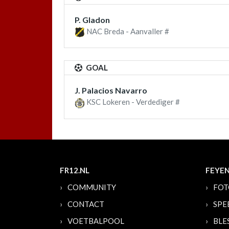
P. Gladon
NAC Breda - Aanvaller #
GOAL
J. Palacios Navarro
KSC Lokeren - Verdediger #
FR12.NL
FEYE
COMMUNITY
FOT
CONTACT
SPE
VOETBALPOOL
BLE