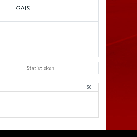
GAIS
Statistieken
56'