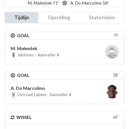
M. Malenšek 71'
A. Do Marcolino 58'
Tijdlijn
Opstelling
Statistieken
71'
GOAL
M. Malenšek
Jablonec - Aanvaller #
58'
GOAL
A. Do Marcolino
Ústí nad Labem - Aanvaller #
46'
WISSEL