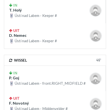
IN
T. Holý
Ústí nad Labem - Keeper #
UIT
D. Nemec
Ústí nad Labem - Keeper #
46'
WISSEL
IN
P. Goj
Ústí nad Labem - front.RIGHT_MIDFIELD #
UIT
F. Novotný
Ústí nad Labem - Middenvelder #