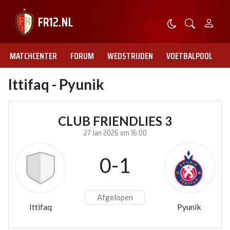
MATCHCENTER
FORUM
WEDSTRIJDEN
VOETBALPOOL
Ittifaq - Pyunik
CLUB FRIENDLIES 3
27 Jan 2026 om 16:00
0-1
Afgelopen
Ittifaq
Pyunik