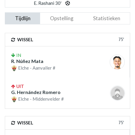
E. Rashani 30'
Tijdlijn
Opstelling
Statistieken
75'
WISSEL
IN
R. Núñez Mata
Elche - Aanvaller #
UIT
G. Hernández Romero
Elche - Middenvelder #
75'
WISSEL