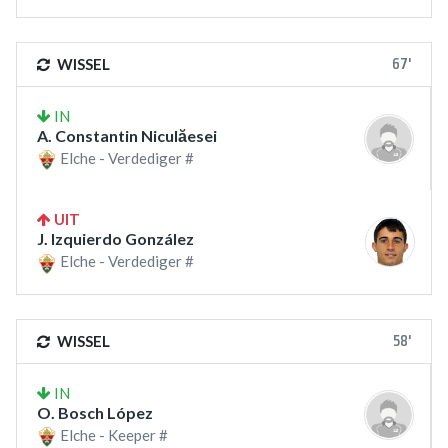
67'
WISSEL
IN
A. Constantin Niculăesei
Elche - Verdediger #
UIT
J. Izquierdo González
Elche - Verdediger #
58'
WISSEL
IN
O. Bosch López
Elche - Keeper #