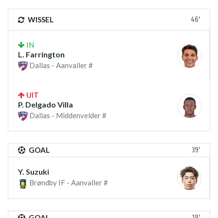
46'
WISSEL
IN
L. Farrington
Dallas - Aanvaller #
UIT
P. Delgado Villa
Dallas - Middenvelder #
39'
GOAL
Y. Suzuki
Brøndby IF - Aanvaller #
19'
GOAL