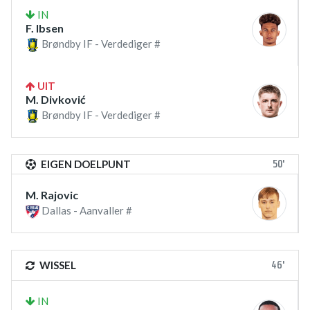
IN
F. Ibsen
Brøndby IF - Verdediger #
UIT
M. Divković
Brøndby IF - Verdediger #
50'
EIGEN DOELPUNT
M. Rajovic
Dallas - Aanvaller #
46'
WISSEL
IN