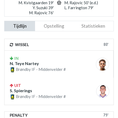
M. Kvistgaarden 19'
M. Rajovic 50' (e.d.)
Y. Suzuki 39'
L. Farrington 79'
M. Rajovic 76'
Tijdlijn
Opstelling
Statistieken
80'
WISSEL
IN
N. Teye Nartey
Brøndby IF - Middenvelder #
UIT
S. Spierings
Brøndby IF - Middenvelder #
79'
PENALTY