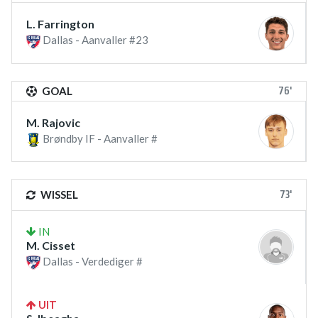
L. Farrington
Dallas - Aanvaller #23
76'
GOAL
M. Rajovic
Brøndby IF - Aanvaller #
73'
WISSEL
IN
M. Cisset
Dallas - Verdediger #
UIT