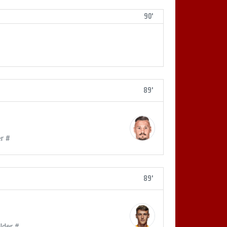
90'
89'
r #
89'
lder #