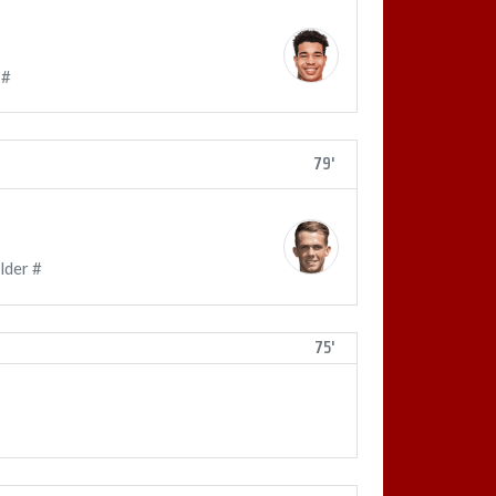
 #
79'
lder #
75'