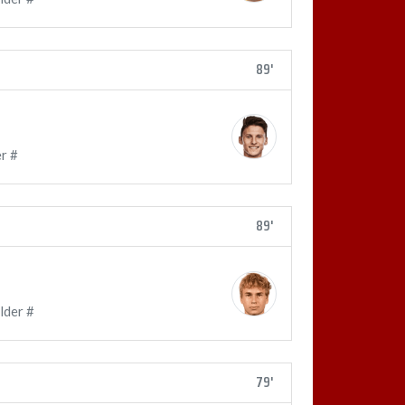
89'
r #
89'
lder #
79'