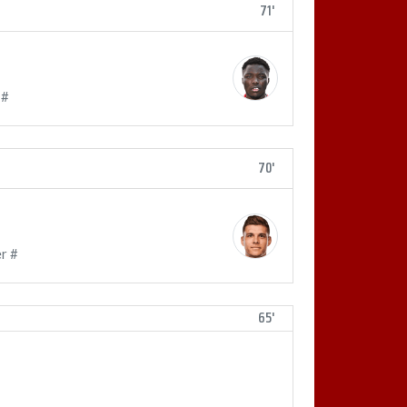
71'
 #
70'
r #
65'