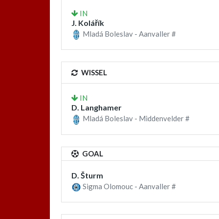
IN
J. Kolářík
Mladá Boleslav - Aanvaller #
WISSEL
IN
D. Langhamer
Mladá Boleslav - Middenvelder #
GOAL
D. Šturm
Sigma Olomouc - Aanvaller #