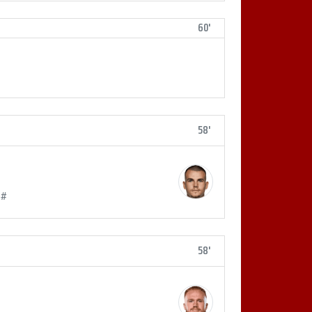
60'
58'
 #
58'