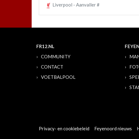
Liverpool - Aanvaller #
FR12.NL
FEYE
COMMUNITY
MAN
CONTACT
FOT
VOETBALPOOL
SPE
STA
Privacy- en cookiebeleid
Feyenoord nieuws