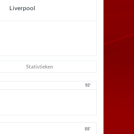
Liverpool
Statistieken
90'
88'