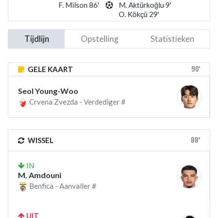
F. Milson 86'
M. Aktürkoğlu 9'
O. Kökçü 29'
Tijdlijn
Opstelling
Statistieken
90'
GELE KAART
Seol Young-Woo
Crvena Zvezda - Verdediger #
88'
WISSEL
IN
M. Amdouni
Benfica - Aanvaller #
UIT