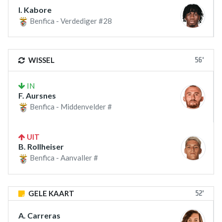
I. Kabore
Benfica - Verdediger #28
56'
WISSEL
IN
F. Aursnes
Benfica - Middenvelder #
UIT
B. Rollheiser
Benfica - Aanvaller #
52'
GELE KAART
A. Carreras