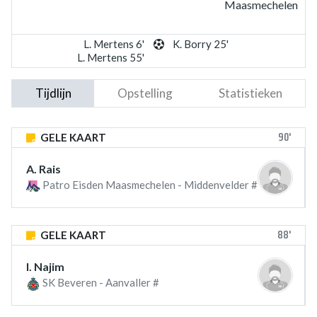
Maasmechelen
L. Mertens 6'
K. Borry 25'
L. Mertens 55'
Tijdlijn
Opstelling
Statistieken
90'
GELE KAART
A. Rais
Patro Eisden Maasmechelen - Middenvelder #
88'
GELE KAART
I. Najim
SK Beveren - Aanvaller #