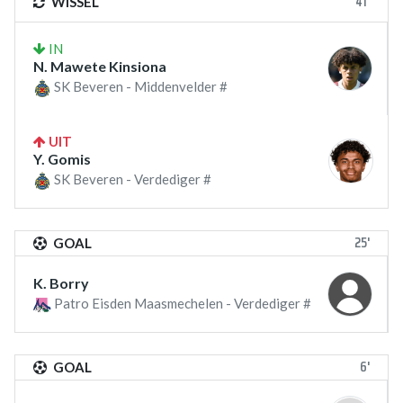
41'
WISSEL
IN
N. Mawete Kinsiona
SK Beveren - Middenvelder #
UIT
Y. Gomis
SK Beveren - Verdediger #
25'
GOAL
K. Borry
Patro Eisden Maasmechelen - Verdediger #
6'
GOAL