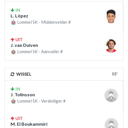
IN
L. López
Lommel SK - Middenvelder #
UIT
J. van Duiven
Lommel SK - Aanvaller #
68'
WISSEL
IN
J. Tolinsson
Lommel SK - Verdediger #
UIT
M. El Boukammiri