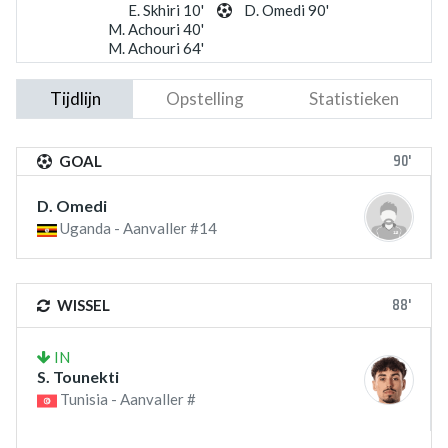
E. Skhiri 10'
D. Omedi 90'
M. Achouri 40'
M. Achouri 64'
Tijdlijn
Opstelling
Statistieken
90'
GOAL
D. Omedi
Uganda - Aanvaller #14
88'
WISSEL
IN
S. Tounekti
Tunisia - Aanvaller #