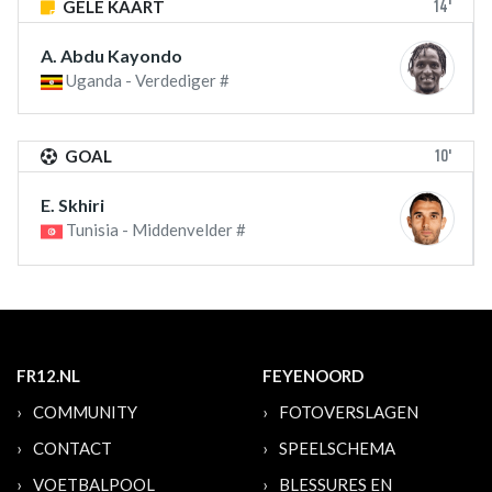
14'
GELE KAART
A. Abdu Kayondo
Uganda - Verdediger #
10'
GOAL
E. Skhiri
Tunisia - Middenvelder #
FR12.NL
FEYENOORD
COMMUNITY
FOTOVERSLAGEN
CONTACT
SPEELSCHEMA
VOETBALPOOL
BLESSURES EN