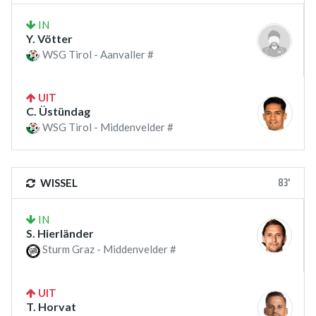
IN
Y. Vötter
WSG Tirol - Aanvaller #
UIT
C. Üstündag
WSG Tirol - Middenvelder #
83'
WISSEL
IN
S. Hierländer
Sturm Graz - Middenvelder #
UIT
T. Horvat