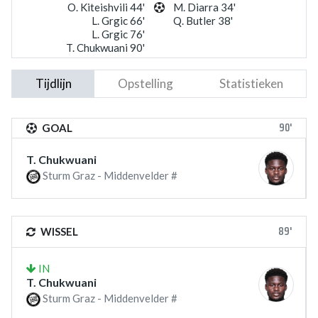
O. Kiteishvili 44'
M. Diarra 34'
L. Grgic 66'
Q. Butler 38'
L. Grgic 76'
T. Chukwuani 90'
Tijdlijn
Opstelling
Statistieken
90'
GOAL
T. Chukwuani
Sturm Graz - Middenvelder #
89'
WISSEL
IN
T. Chukwuani
Sturm Graz - Middenvelder #