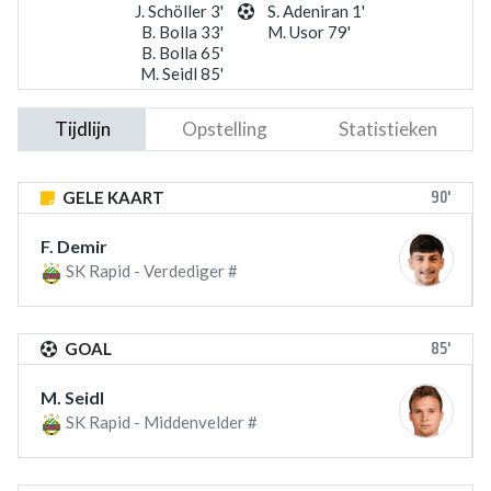
J. Schöller 3'
S. Adeniran 1'
B. Bolla 33'
M. Usor 79'
B. Bolla 65'
M. Seidl 85'
Tijdlijn
Opstelling
Statistieken
90'
GELE KAART
F. Demir
SK Rapid - Verdediger #
85'
GOAL
M. Seidl
SK Rapid - Middenvelder #