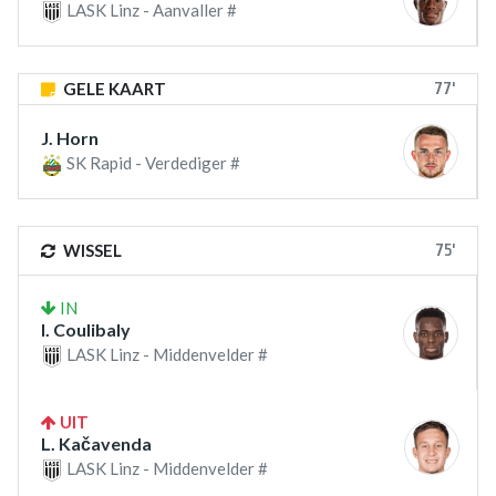
LASK Linz - Aanvaller #
77'
GELE KAART
J. Horn
SK Rapid - Verdediger #
75'
WISSEL
IN
I. Coulibaly
LASK Linz - Middenvelder #
UIT
L. Kačavenda
LASK Linz - Middenvelder #