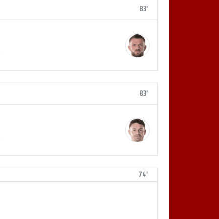
83'
#
83'
#
74'