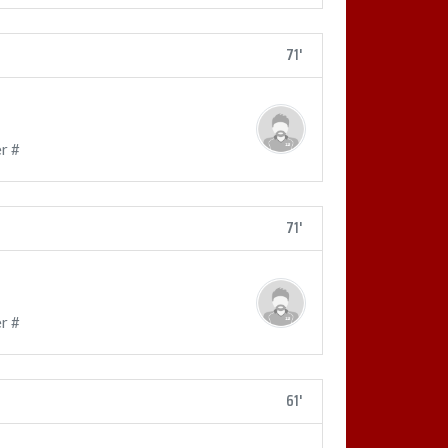
71'
r #
71'
r #
61'