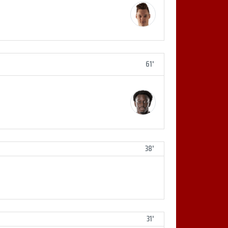
61'
38'
31'