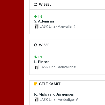
WISSEL
IN
S. Adeniran
LASK Linz - Aanvaller #
WISSEL
IN
L. Pintor
LASK Linz - Aanvaller #
GELE KAART
K. Mølgaard Jørgensen
LASK Linz - Verdediger #