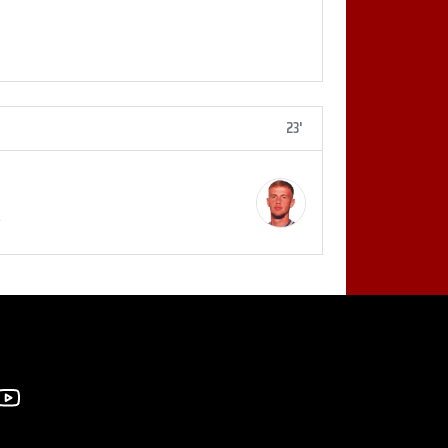
23'
#