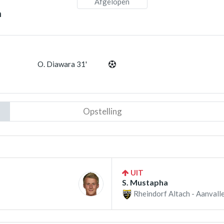
Afgelopen
h
O. Diawara 31'
Opstelling
UIT
S. Mustapha
Rheindorf Altach - Aanvalle