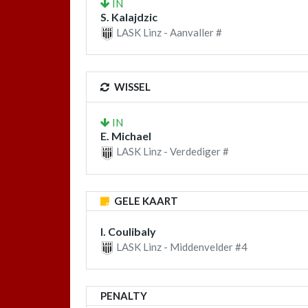
IN
S. Kalajdzic
LASK Linz - Aanvaller #
WISSEL
IN
E. Michael
LASK Linz - Verdediger #
GELE KAART
I. Coulibaly
LASK Linz - Middenvelder #4
PENALTY