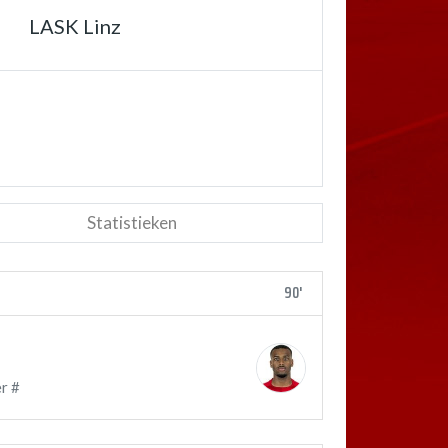
LASK Linz
Statistieken
90'
r #