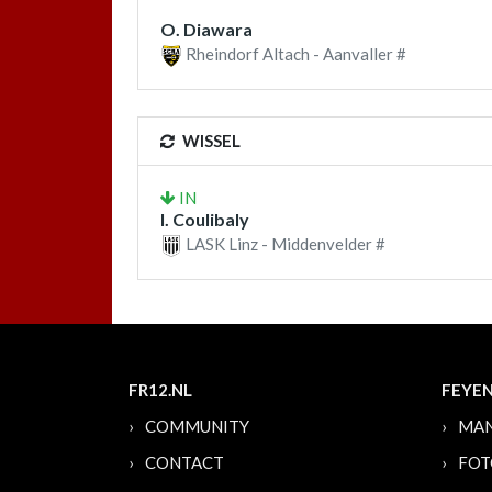
O. Diawara
Rheindorf Altach - Aanvaller #
WISSEL
IN
I. Coulibaly
LASK Linz - Middenvelder #
FR12.NL
FEYE
COMMUNITY
MAN
CONTACT
FOT