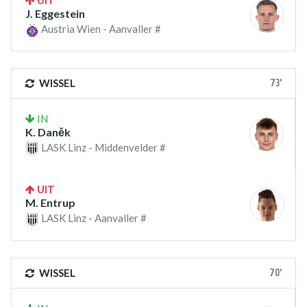
UIT
J. Eggestein
Austria Wien - Aanvaller #
73'
WISSEL
IN
K. Daněk
LASK Linz - Middenvelder #
UIT
M. Entrup
LASK Linz - Aanvaller #
70'
WISSEL