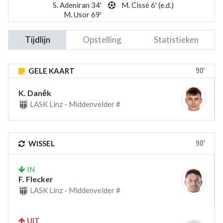
S. Adeniran 34'
M. Cissé 6' (e.d.)
M. Usor 69'
Tijdlijn
Opstelling
Statistieken
90'
GELE KAART
K. Daněk
LASK Linz - Middenvelder #
90'
WISSEL
IN
F. Flecker
LASK Linz - Middenvelder #
UIT